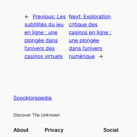
←
Previous:
Les
Next:
Exploration
subtilités du jeu
critique des
en ligne : une
casinos en ligne :
plongée dans
une plongée
l’univers des
dans l’univers
casinos virtuels
numérique
→
Spooklorepedia
Discover The Unknown
About
Privacy
Social