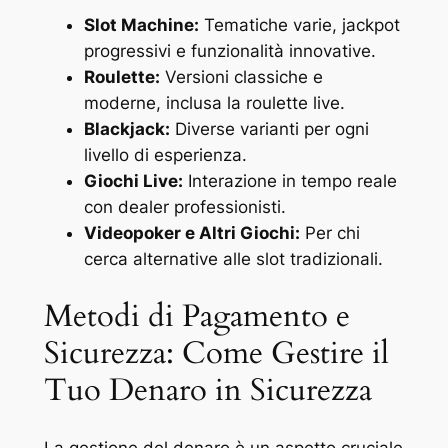
Slot Machine:
Tematiche varie, jackpot
progressivi e funzionalità innovative.
Roulette:
Versioni classiche e
moderne, inclusa la roulette live.
Blackjack:
Diverse varianti per ogni
livello di esperienza.
Giochi Live:
Interazione in tempo reale
con dealer professionisti.
Videopoker e Altri Giochi:
Per chi
cerca alternative alle slot tradizionali.
Metodi di Pagamento e
Sicurezza: Come Gestire il
Tuo Denaro in Sicurezza
La gestione del denaro è un aspetto cruciale