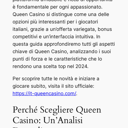
è fondamentale per ogni appassionato.
Queen Casino si distingue come una delle
opzioni più interessanti per i giocatori
italiani, grazie a un’offerta variegata, bonus
competitivi e un’interfaccia intuitiva. In
questa guida approfondiremo tutti gli aspetti
chiave di Queen Casino, analizzando i suoi
punti di forza e le caratteristiche che lo
rendono una scelta top nel 2024.
Per scoprire tutte le novità e iniziare a
giocare subito, visita il sito ufficiale:
https://it-queencasino.com/
.
Perché Scegliere Queen
Casino: Un’Analisi