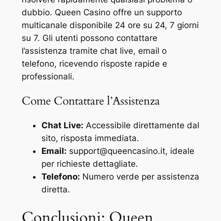
dubbio. Queen Casino offre un supporto
multicanale disponibile 24 ore su 24, 7 giorni
su 7. Gli utenti possono contattare
l’assistenza tramite chat live, email o
telefono, ricevendo risposte rapide e
professionali.
Come Contattare l’Assistenza
Chat Live:
Accessibile direttamente dal
sito, risposta immediata.
Email:
support@queencasino.it, ideale
per richieste dettagliate.
Telefono:
Numero verde per assistenza
diretta.
Conclusioni: Queen