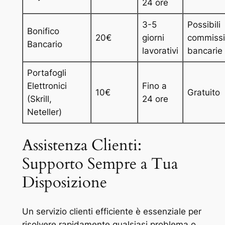
24 ore
3-5
Possibili
Bonifico
20€
giorni
commissi
Bancario
lavorativi
bancarie
Portafogli
Elettronici
Fino a
10€
Gratuito
(Skrill,
24 ore
Neteller)
Assistenza Clienti:
Supporto Sempre a Tua
Disposizione
Un servizio clienti efficiente è essenziale per
risolvere rapidamente qualsiasi problema o