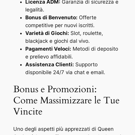
Licenza ADM:
Garanzia di sicurezza e
legalità.
Bonus di Benvenuto:
Offerte
competitive per nuovi iscritti.
Varietà di Giochi:
Slot, roulette,
blackjack e giochi dal vivo.
Pagamenti Veloci:
Metodi di deposito
e prelievo affidabili.
Assistenza Clienti:
Supporto
disponibile 24/7 via chat e email.
Bonus e Promozioni:
Come Massimizzare le Tue
Vincite
Uno degli aspetti più apprezzati di Queen