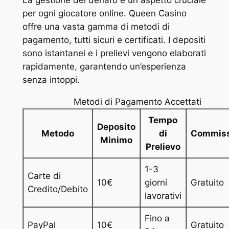
per ogni giocatore online. Queen Casino
offre una vasta gamma di metodi di
pagamento, tutti sicuri e certificati. I depositi
sono istantanei e i prelievi vengono elaborati
rapidamente, garantendo un’esperienza
senza intoppi.
Metodi di Pagamento Accettati
Tempo
Deposito
Metodo
di
Commiss
Minimo
Prelievo
1-3
Carte di
10€
giorni
Gratuito
Credito/Debito
lavorativi
Fino a
PayPal
10€
Gratuito