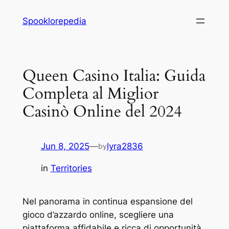
Skip
Spooklorepedia
to
content
Queen Casino Italia: Guida
Completa al Miglior
Casinò Online del 2024
Jun 8, 2025
—
lyra2836
by
in
Territories
Nel panorama in continua espansione del
gioco d’azzardo online, scegliere una
piattaforma affidabile e ricca di opportunità