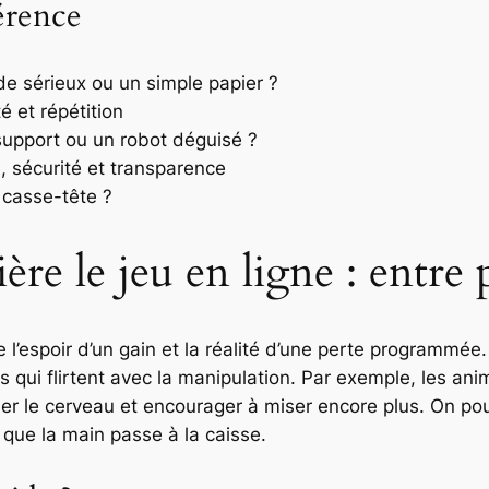
férence
 de sérieux ou un simple papier ?
té et répétition
i support ou un robot déguisé ?
, sécurité et transparence
u casse-tête ?
re le jeu en ligne : entre p
re l’espoir d’un gain et la réalité d’une perte programmé
ues qui flirtent avec la manipulation. Par exemple, les an
ler le cerveau et encourager à miser encore plus. On po
 que la main passe à la caisse.