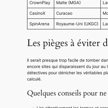
CrownPlay
Malte (MGA)
La
CasinoX
Curacao
Mo
SpinArena
Royaume-Uni (UKGC)
La
Les pièges à éviter 
Il serait presque trop facile de tomber da
encore sites qui disparaissent du jour au 
détectives pour dénicher les véritables pl
calculé.
Quelques conseils pour ne p
Lire attentivement les termes et con