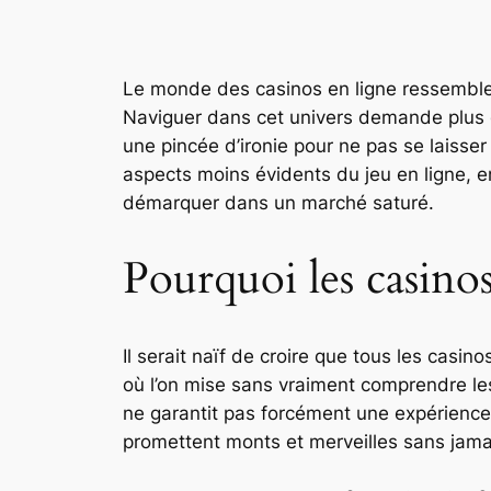
Le monde des casinos en ligne ressemble 
Naviguer dans cet univers demande plus q
une pincée d’ironie pour ne pas se laisser 
aspects moins évidents du jeu en ligne,
démarquer dans un marché saturé.
Pourquoi les casinos
Il serait naïf de croire que tous les cas
où l’on mise sans vraiment comprendre les 
ne garantit pas forcément une expérience 
promettent monts et merveilles sans jamais