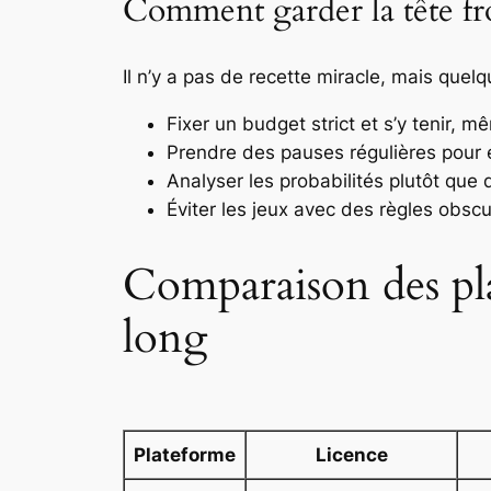
Comment garder la tête fr
Il n’y a pas de recette miracle, mais quel
Fixer un budget strict et s’y tenir, m
Prendre des pauses régulières pour év
Analyser les probabilités plutôt que 
Éviter les jeux avec des règles obsc
Comparaison des pla
long
Plateforme
Licence