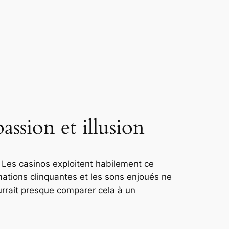
assion et illusion
e. Les casinos exploitent habilement ce
imations clinquantes et les sons enjoués ne
urrait presque comparer cela à un