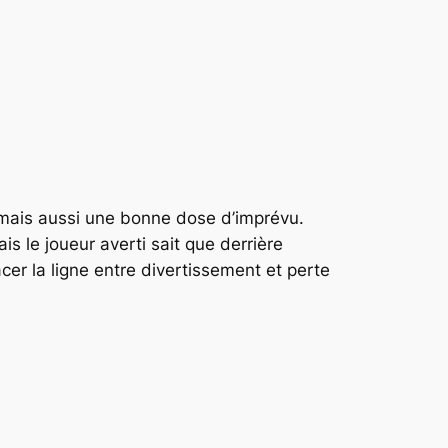
, mais aussi une bonne dose d’imprévu.
s le joueur averti sait que derrière
er la ligne entre divertissement et perte