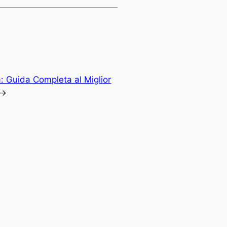
a: Guida Completa al Miglior
→