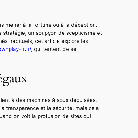
s mener à la fortune ou à la déception.
 stratégie, un soupçon de scepticisme et
és habituels, cet article explore les
ownplay-fr.fr/
, qui tentent de se
 égaux
mblent à des machines à sous déguisées,
la transparence et la sécurité, mais cela
and on voit la profusion de sites qui