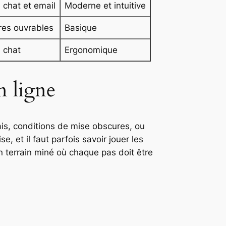
 chat et email
Moderne et intuitive
es ouvrables
Basique
 chat
Ergonomique
n ligne
ais, conditions de mise obscures, ou
, et il faut parfois savoir jouer les
n terrain miné où chaque pas doit être