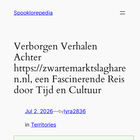
Skip
Spooklorepedia
to
content
Verborgen Verhalen
Achter
https://zwartemarktslaghare
n.nl, een Fascinerende Reis
door Tijd en Cultuur
Jul 2, 2026
—
lyra2836
by
in
Territories