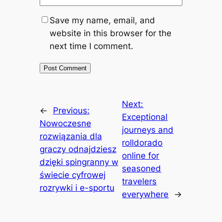
Save my name, email, and
website in this browser for the
next time I comment.
Next:
←
Previous:
Exceptional
Nowoczesne
journeys and
rozwiązania dla
rolldorado
graczy odnajdziesz
online for
dzięki spingranny w
seasoned
świecie cyfrowej
travelers
rozrywki i e-sportu
everywhere
→