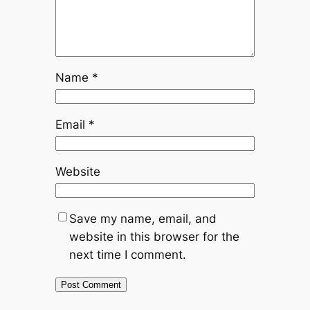
Name
*
Email
*
Website
Save my name, email, and
website in this browser for the
next time I comment.