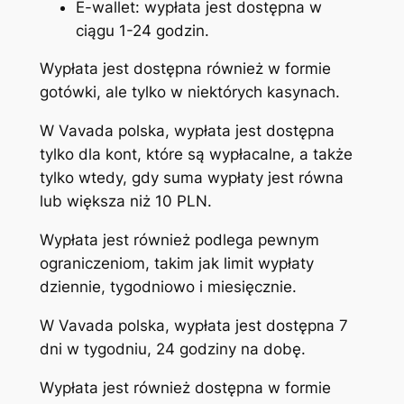
E-wallet: wypłata jest dostępna w
ciągu 1-24 godzin.
Wypłata jest dostępna również w formie
gotówki, ale tylko w niektórych kasynach.
W Vavada polska, wypłata jest dostępna
tylko dla kont, które są wypłacalne, a także
tylko wtedy, gdy suma wypłaty jest równa
lub większa niż 10 PLN.
Wypłata jest również podlega pewnym
ograniczeniom, takim jak limit wypłaty
dziennie, tygodniowo i miesięcznie.
W Vavada polska, wypłata jest dostępna 7
dni w tygodniu, 24 godziny na dobę.
Wypłata jest również dostępna w formie