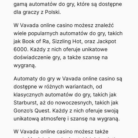
gamą automatów do gry, które są dostępne
dla graczy z Polski.
W Vavada online casino możesz znaleźć
wiele popularnych automatów do gry, takich
jak Book of Ra, Sizzling Hot, oraz Jackpot
6000. Każdy z nich oferuje unikatowe
doświadczenie gry, a także szansę na
wygraną.
Automaty do gry w Vavada online casino są
dostępne w różnych wariantach, od
klasycznych automatów do gry, takich jak
Starburst, aż do nowoczesnych, takich jak
Gonzo’s Quest. Każdy z nich oferuje swoją
unikatową atmosferę i szansę na wygraną.
W Vavada online casino możesz także