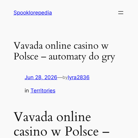
Skip
Spooklorepedia
to
content
Vavada online casino w
Polsce – automaty do gry
Jun 28, 2026
—
lyra2836
by
in
Territories
Vavada online
casino w Polsce –