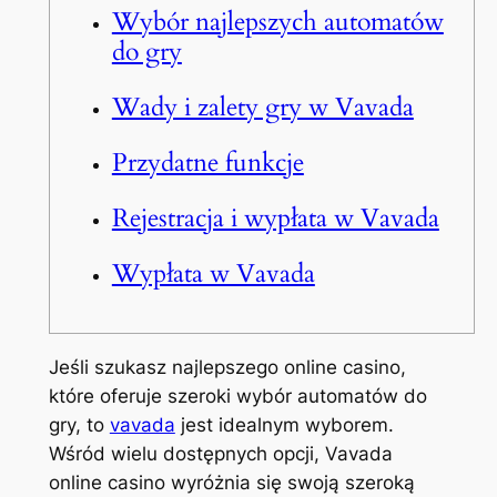
Wybór najlepszych automatów
do gry
Wady i zalety gry w Vavada
Przydatne funkcje
Rejestracja i wypłata w Vavada
Wypłata w Vavada
Jeśli szukasz najlepszego online casino,
które oferuje szeroki wybór automatów do
gry, to
vavada
jest idealnym wyborem.
Wśród wielu dostępnych opcji, Vavada
online casino wyróżnia się swoją szeroką