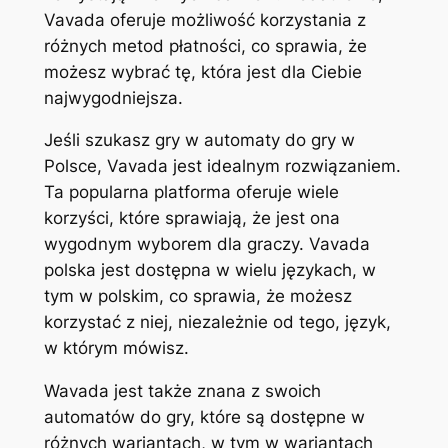
Vavada oferuje możliwość korzystania z
różnych metod płatności, co sprawia, że
możesz wybrać tę, która jest dla Ciebie
najwygodniejsza.
Jeśli szukasz gry w automaty do gry w
Polsce, Vavada jest idealnym rozwiązaniem.
Ta popularna platforma oferuje wiele
korzyści, które sprawiają, że jest ona
wygodnym wyborem dla graczy. Vavada
polska jest dostępna w wielu językach, w
tym w polskim, co sprawia, że możesz
korzystać z niej, niezależnie od tego, język,
w którym mówisz.
Wavada jest także znana z swoich
automatów do gry, które są dostępne w
różnych wariantach, w tym w wariantach