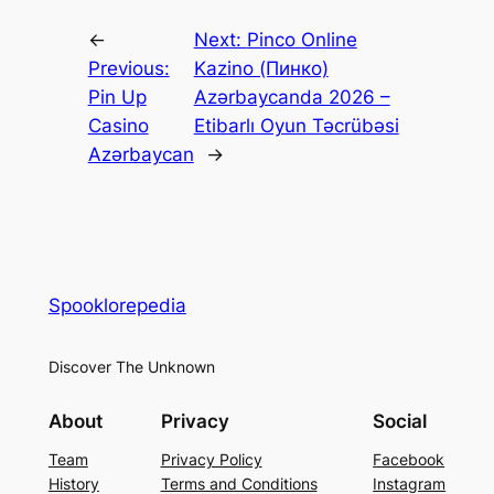
←
Next:
Pinco Online
Previous:
Kazino (Пинко)
Pin Up
Azərbaycanda 2026 –
Casino
Etibarlı Oyun Təcrübəsi
Azərbaycan
→
Spooklorepedia
Discover The Unknown
About
Privacy
Social
Team
Privacy Policy
Facebook
History
Terms and Conditions
Instagram