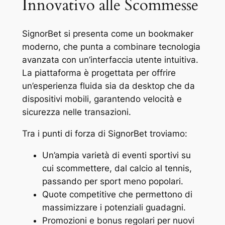
Innovativo alle Scommesse
SignorBet si presenta come un bookmaker
moderno, che punta a combinare tecnologia
avanzata con un’interfaccia utente intuitiva.
La piattaforma è progettata per offrire
un’esperienza fluida sia da desktop che da
dispositivi mobili, garantendo velocità e
sicurezza nelle transazioni.
Tra i punti di forza di SignorBet troviamo:
Un’ampia varietà di eventi sportivi su
cui scommettere, dal calcio al tennis,
passando per sport meno popolari.
Quote competitive che permettono di
massimizzare i potenziali guadagni.
Promozioni e bonus regolari per nuovi