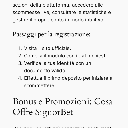
sezioni della piattaforma, accedere alle
scommesse live, consultare le statistiche e
gestire il proprio conto in modo intuitivo.
Passaggi per la registrazione:
Visita il sito ufficiale.
Compila il modulo con i dati richiesti.
Verifica la tua identità con un
documento valido.
Effettua il primo deposito per iniziare a
scommettere.
Bonus e Promozioni: Cosa
Offre SignorBet