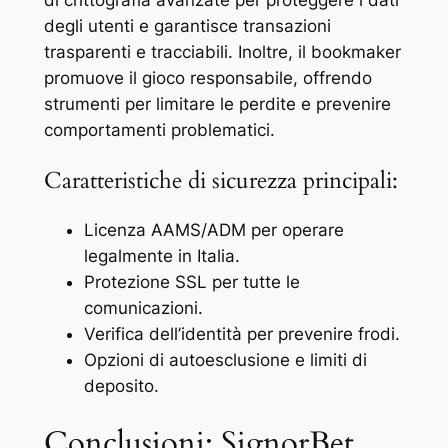
di crittografia avanzate per proteggere i dati
degli utenti e garantisce transazioni
trasparenti e tracciabili. Inoltre, il bookmaker
promuove il gioco responsabile, offrendo
strumenti per limitare le perdite e prevenire
comportamenti problematici.
Caratteristiche di sicurezza principali:
Licenza AAMS/ADM per operare
legalmente in Italia.
Protezione SSL per tutte le
comunicazioni.
Verifica dell’identità per prevenire frodi.
Opzioni di autoesclusione e limiti di
deposito.
Conclusioni: SignorBet