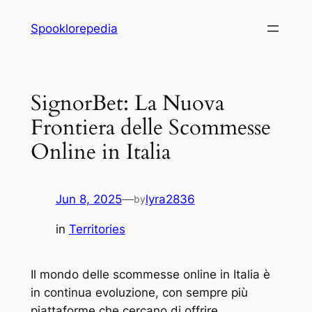
Skip
Spooklorepedia
to
content
SignorBet: La Nuova
Frontiera delle Scommesse
Online in Italia
Jun 8, 2025
—
lyra2836
by
in
Territories
Il mondo delle scommesse online in Italia è
in continua evoluzione, con sempre più
piattaforme che cercano di offrire