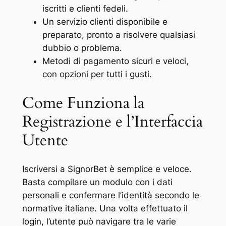
iscritti e clienti fedeli.
Un servizio clienti disponibile e
preparato, pronto a risolvere qualsiasi
dubbio o problema.
Metodi di pagamento sicuri e veloci,
con opzioni per tutti i gusti.
Come Funziona la
Registrazione e l’Interfaccia
Utente
Iscriversi a SignorBet è semplice e veloce.
Basta compilare un modulo con i dati
personali e confermare l’identità secondo le
normative italiane. Una volta effettuato il
login, l’utente può navigare tra le varie