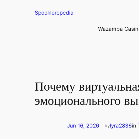
Skip
Spooklorepedia
to
content
Wazamba Casino 
Почему виртуальна
эмоционального вы
Jun 16, 2026
—
lyra2836
in
by