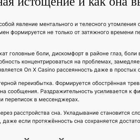
ная истощение и как она 
собой явление ментального и телесного утомления 
ен формируется не только от затяжного времени пе
т головные боли, дискомфорт в районе глаз, боли 
обность концентрироваться на проблемах, замедляе
вляется On X Casino рассеянность даже в простых 
терной переизбытка. Формируется обострённая тре
 на сообщения. Раздражительность усиливается к ф
и переписок в мессенджерах.
рез расстройства сна. Укладывание становится сл
 даже если протяжённость сна сохраняется достато