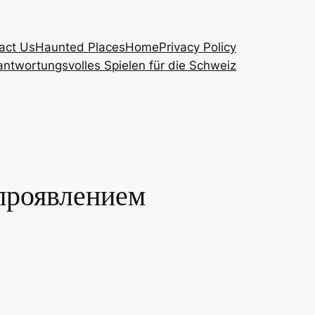
act Us
Haunted Places
Home
Privacy Policy
ntwortungsvolles Spielen für die Schweiz
 проявлением