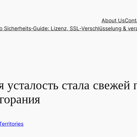
About Us
Cont
Sicherheits‑Guide: Lizenz, SSL‑Verschlüsselung & vera
я усталость стала свежей
горания
Territories