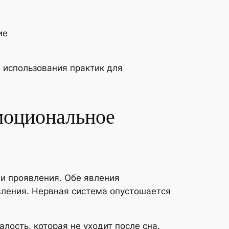
ие
 использования практик для
моциональное
и проявления. Обе явления
вления. Нервная система опустошается
лость, которая не уходит после сна.