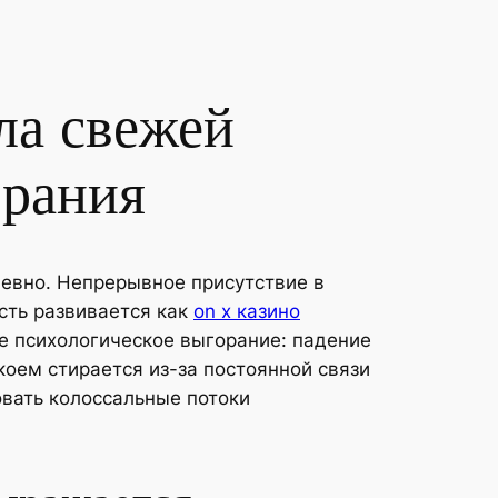
ла свежей
орания
евно. Непрерывное присутствие в
сть развивается как
on x казино
е психологическое выгорание: падение
коем стирается из-за постоянной связи
вать колоссальные потоки