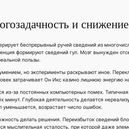
огозадачность и снижени
рирует беспрерывный ручей сведений из многочисл
денция формируют сведений гул. Мозг вынужден отс
реальной пользы.
 умением, но эксперименты раскрывают иное. Пере
ловек затрачивает Он Икс казино лишнюю энергию н
я из-за постоянных компьютерных помех. Типичная
ёх минут. Глубокая деятельность делается нереализ
л уменьшается, возрастает число ошибок.
ожность делать решения. Переизбыток сведений бло
тся мыслительная усталость, при которой даже эл