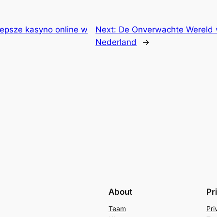
lepsze kasyno online w
Next:
De Onverwachte Wereld v
Nederland
→
About
Pr
Team
Pri