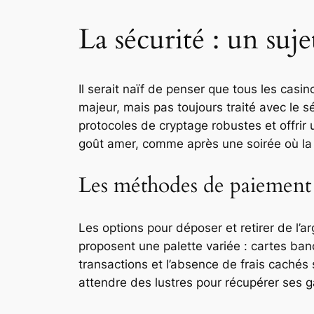
La sécurité : un suje
Il serait naïf de penser que tous les casi
majeur, mais pas toujours traité avec le sé
protocoles de cryptage robustes et offrir 
goût amer, comme après une soirée où la r
Les méthodes de paiement 
Les options pour déposer et retirer de l’a
proposent une palette variée : cartes ban
transactions et l’absence de frais cachés 
attendre des lustres pour récupérer ses g