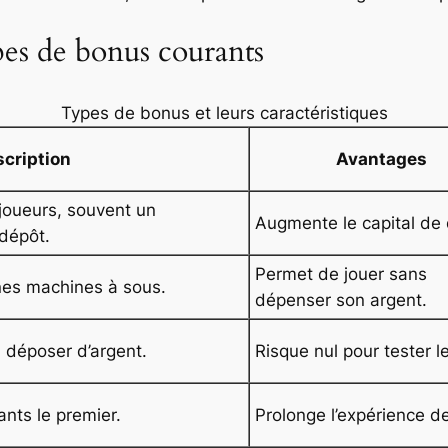
pes de bonus courants
Types de bonus et leurs caractéristiques
cription
Avantages
joueurs, souvent un
Augmente le capital de 
dépôt.
Permet de jouer sans
ines machines à sous.
dépenser son argent.
à déposer d’argent.
Risque nul pour tester le
ants le premier.
Prolonge l’expérience de