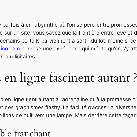
arfois à un labyrinthe où l’on se perd entre promesses 
 sur un site, vous savez que la frontière entre rêve et d
certains portails parviennent à sortir du lot, même si ce
sino.com
propose une expérience qui mérite qu’on s’y at
 publicitaires.
 en ligne fascinent autant 
o en ligne tient autant à l’adrénaline qu’à la promesse 
t des graphismes flashy. La facilité d’accès, la diversité 
illons de nuit vers une lampe. Mais derrière cette façad
uble tranchant