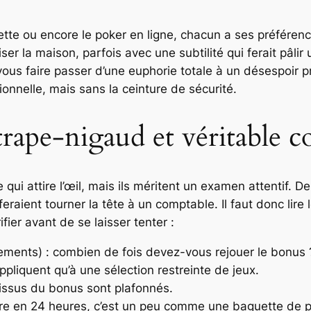
ette ou encore le poker en ligne, chacun a ses préférence
r la maison, parfois avec une subtilité qui ferait pâlir u
ous faire passer d’une euphorie totale à un désespoir p
nelle, mais sans la ceinture de sécurité.
ttrape-nigaud et véritable 
ui attire l’œil, mais ils méritent un examen attentif. D
aient tourner la tête à un comptable. Il faut donc lire l
fier avant de se laisser tenter :
ements) : combien de fois devez-vous rejouer le bonus 
ppliquent qu’à une sélection restreinte de jeux.
s issus du bonus sont plafonnés.
ire en 24 heures, c’est un peu comme une baguette de p