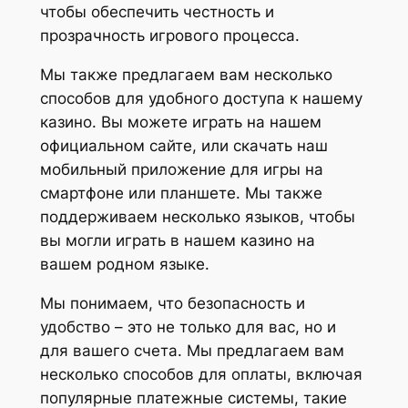
чтобы обеспечить честность и
прозрачность игрового процесса.
Мы также предлагаем вам несколько
способов для удобного доступа к нашему
казино. Вы можете играть на нашем
официальном сайте, или скачать наш
мобильный приложение для игры на
смартфоне или планшете. Мы также
поддерживаем несколько языков, чтобы
вы могли играть в нашем казино на
вашем родном языке.
Мы понимаем, что безопасность и
удобство – это не только для вас, но и
для вашего счета. Мы предлагаем вам
несколько способов для оплаты, включая
популярные платежные системы, такие