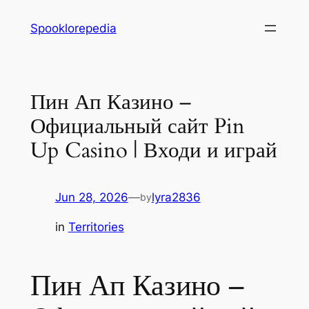
Skip
Spooklorepedia
to
content
Пин Ап Казино –
Официальный сайт Pin
Up Casino | Входи и играй
Jun 28, 2026
—
lyra2836
by
in
Territories
Пин Ап Казино –