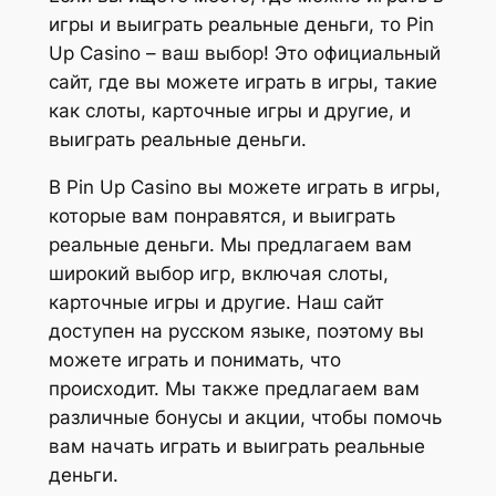
игры и выиграть реальные деньги, то Pin
Up Casino – ваш выбор! Это официальный
сайт, где вы можете играть в игры, такие
как слоты, карточные игры и другие, и
выиграть реальные деньги.
В Pin Up Casino вы можете играть в игры,
которые вам понравятся, и выиграть
реальные деньги. Мы предлагаем вам
широкий выбор игр, включая слоты,
карточные игры и другие. Наш сайт
доступен на русском языке, поэтому вы
можете играть и понимать, что
происходит. Мы также предлагаем вам
различные бонусы и акции, чтобы помочь
вам начать играть и выиграть реальные
деньги.