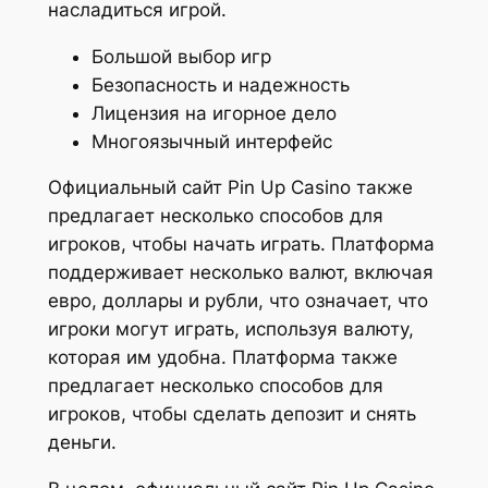
насладиться игрой.
Большой выбор игр
Безопасность и надежность
Лицензия на игорное дело
Многоязычный интерфейс
Официальный сайт Pin Up Casino также
предлагает несколько способов для
игроков, чтобы начать играть. Платформа
поддерживает несколько валют, включая
евро, доллары и рубли, что означает, что
игроки могут играть, используя валюту,
которая им удобна. Платформа также
предлагает несколько способов для
игроков, чтобы сделать депозит и снять
деньги.