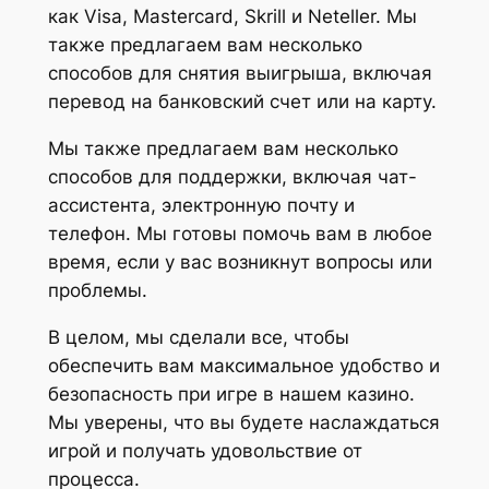
как Visa, Mastercard, Skrill и Neteller. Мы
также предлагаем вам несколько
способов для снятия выигрыша, включая
перевод на банковский счет или на карту.
Мы также предлагаем вам несколько
способов для поддержки, включая чат-
ассистента, электронную почту и
телефон. Мы готовы помочь вам в любое
время, если у вас возникнут вопросы или
проблемы.
В целом, мы сделали все, чтобы
обеспечить вам максимальное удобство и
безопасность при игре в нашем казино.
Мы уверены, что вы будете наслаждаться
игрой и получать удовольствие от
процесса.