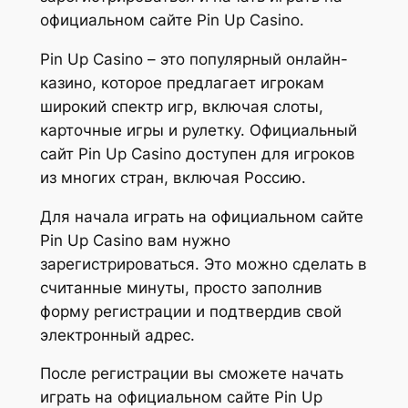
официальном сайте Pin Up Casino.
Pin Up Casino – это популярный онлайн-
казино, которое предлагает игрокам
широкий спектр игр, включая слоты,
карточные игры и рулетку. Официальный
сайт Pin Up Casino доступен для игроков
из многих стран, включая Россию.
Для начала играть на официальном сайте
Pin Up Casino вам нужно
зарегистрироваться. Это можно сделать в
считанные минуты, просто заполнив
форму регистрации и подтвердив свой
электронный адрес.
После регистрации вы сможете начать
играть на официальном сайте Pin Up