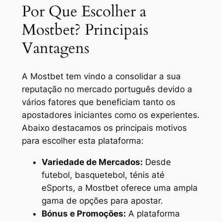
Por Que Escolher a
Mostbet? Principais
Vantagens
A Mostbet tem vindo a consolidar a sua
reputação no mercado português devido a
vários fatores que beneficiam tanto os
apostadores iniciantes como os experientes.
Abaixo destacamos os principais motivos
para escolher esta plataforma:
Variedade de Mercados:
Desde
futebol, basquetebol, ténis até
eSports, a Mostbet oferece uma ampla
gama de opções para apostar.
Bónus e Promoções:
A plataforma