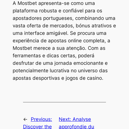
A Mostbet apresenta-se como uma
plataforma robusta e confiável para os
apostadores portugueses, combinando uma
vasta oferta de mercados, bónus atrativos e
uma interface amigável. Se procura uma
experiência de apostas online completa, a
Mostbet merece a sua atenção. Com as
ferramentas e dicas certas, poderá
desfrutar de uma jornada emocionante e
potencialmente lucrativa no universo das
apostas desportivas e jogos de casino.
←
Previous:
Next:
Analyse
Discover the
approfondie du