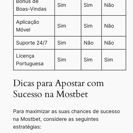
Bónus de
Sim
Sim
Não
Boas-Vindas
Aplicação
Sim
Sim
Não
Móvel
Suporte 24/7
Sim
Não
Não
Licença
Sim
Sim
Sim
Portuguesa
Dicas para Apostar com
Sucesso na Mostbet
Para maximizar as suas chances de sucesso
na Mostbet, considere as seguintes
estratégias: