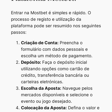
Entrar na Mostbet é simples e rápido. O
processo de registo e utilização da
plataforma pode ser resumido nos seguintes
passos:
Criação de Conta:
Preencha o
formulário com dados pessoais e
escolha um método de pagamento.
Depósito:
Faça o depósito inicial
utilizando opções como cartão de
crédito, transferência bancária ou
carteiras eletrónicas.
Escolha da Aposta:
Navegue pelos
mercados disponíveis e selecione o
evento ou jogo desejado.
Colocação da Aposta:
Defina o valor e