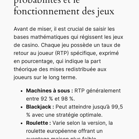
fonctionnement des jeux
Avant de miser, il est crucial de saisir les
bases mathématiques qui régissent les jeux
de casino. Chaque jeu possède un taux de
retour au joueur (RTP) spécifique, exprimé
en pourcentage, qui indique la part
théorique des mises redistribuée aux
joueurs sur le long terme.
Machines à sous :
RTP généralement
entre 92 % et 98 %.
Blackjack :
Peut atteindre jusqu’à 99,5
% avec une stratégie optimale.
Roulette :
Varie selon la version, la
roulette européenne offrant un