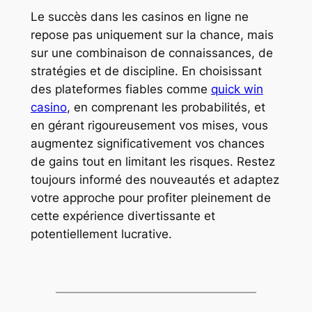
Le succès dans les casinos en ligne ne
repose pas uniquement sur la chance, mais
sur une combinaison de connaissances, de
stratégies et de discipline. En choisissant
des plateformes fiables comme
quick win
casino
, en comprenant les probabilités, et
en gérant rigoureusement vos mises, vous
augmentez significativement vos chances
de gains tout en limitant les risques. Restez
toujours informé des nouveautés et adaptez
votre approche pour profiter pleinement de
cette expérience divertissante et
potentiellement lucrative.