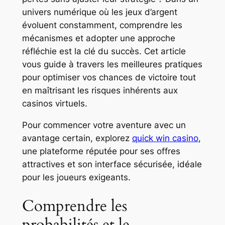
univers numérique où les jeux d’argent
évoluent constamment, comprendre les
mécanismes et adopter une approche
réfléchie est la clé du succès. Cet article
vous guide à travers les meilleures pratiques
pour optimiser vos chances de victoire tout
en maîtrisant les risques inhérents aux
casinos virtuels.
Pour commencer votre aventure avec un
avantage certain, explorez
quick win casino
,
une plateforme réputée pour ses offres
attractives et son interface sécurisée, idéale
pour les joueurs exigeants.
Comprendre les
probabilités et le