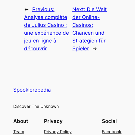
←
Previous:
Next:
Die Welt
Analyse complète
der Online-
de Julius Casino :
Casinos:
une expérience de
Chancen und
jeu en ligne à
Strategien für
découvrir
Spieler
→
Spooklorepedia
Discover The Unknown
About
Privacy
Social
Team
Privacy Policy
Facebook