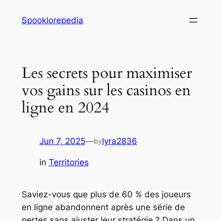
Skip
Spooklorepedia
to
content
Les secrets pour maximiser
vos gains sur les casinos en
ligne en 2024
Jun 7, 2025
—
lyra2836
by
in
Territories
Saviez-vous que plus de 60 % des joueurs
en ligne abandonnent après une série de
pertes sans ajuster leur stratégie ? Dans un