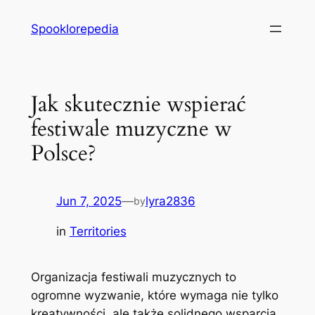
Skip
Spooklorepedia
to
content
Jak skutecznie wspierać
festiwale muzyczne w
Polsce?
Jun 7, 2025
—
lyra2836
by
in
Territories
Organizacja festiwali muzycznych to
ogromne wyzwanie, które wymaga nie tylko
kreatywności, ale także solidnego wsparcia