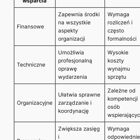
wsparcia
Zapewnia środki
Wymaga
na wszystkie
rozliczeń i
Finansowe
aspekty
często
organizacji
formalności
Umożliwia
Wysokie
profesjonalną
koszty
Techniczne
oprawę
wynajmu
wydarzenia
sprzętu
Zależne od
Ułatwia sprawne
kompetencji
Organizacyjne
zarządzanie i
osób
koordynację
wspierający
Zwiększa zasięg
Wymaga
i
odpowiednie