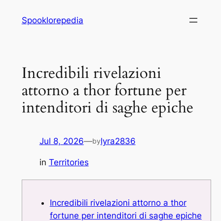
Skip
Spooklorepedia
to
content
Incredibili rivelazioni
attorno a thor fortune per
intenditori di saghe epiche
Jul 8, 2026
—
lyra2836
by
in
Territories
Incredibili rivelazioni attorno a thor
fortune per intenditori di saghe epiche