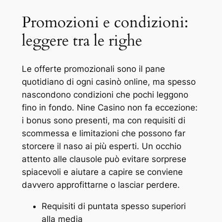
Promozioni e condizioni:
leggere tra le righe
Le offerte promozionali sono il pane
quotidiano di ogni casinò online, ma spesso
nascondono condizioni che pochi leggono
fino in fondo. Nine Casino non fa eccezione:
i bonus sono presenti, ma con requisiti di
scommessa e limitazioni che possono far
storcere il naso ai più esperti. Un occhio
attento alle clausole può evitare sorprese
spiacevoli e aiutare a capire se conviene
davvero approfittarne o lasciar perdere.
Requisiti di puntata spesso superiori
alla media