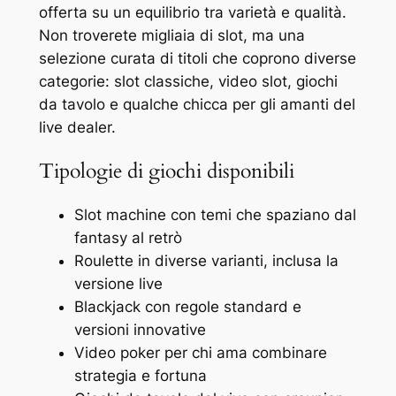
offerta su un equilibrio tra varietà e qualità.
Non troverete migliaia di slot, ma una
selezione curata di titoli che coprono diverse
categorie: slot classiche, video slot, giochi
da tavolo e qualche chicca per gli amanti del
live dealer.
Tipologie di giochi disponibili
Slot machine con temi che spaziano dal
fantasy al retrò
Roulette in diverse varianti, inclusa la
versione live
Blackjack con regole standard e
versioni innovative
Video poker per chi ama combinare
strategia e fortuna