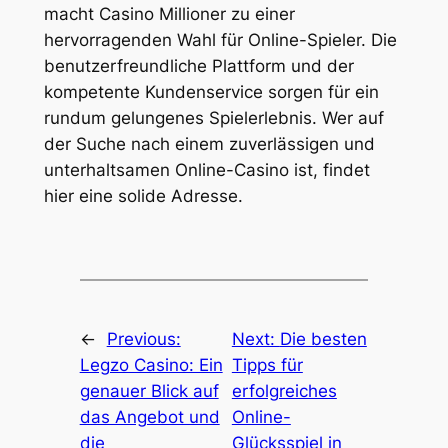
macht Casino Millioner zu einer
hervorragenden Wahl für Online-Spieler. Die
benutzerfreundliche Plattform und der
kompetente Kundenservice sorgen für ein
rundum gelungenes Spielerlebnis. Wer auf
der Suche nach einem zuverlässigen und
unterhaltsamen Online-Casino ist, findet
hier eine solide Adresse.
←
Previous:
Next:
Die besten
Legzo Casino: Ein
Tipps für
genauer Blick auf
erfolgreiches
das Angebot und
Online-
die
Glücksspiel in