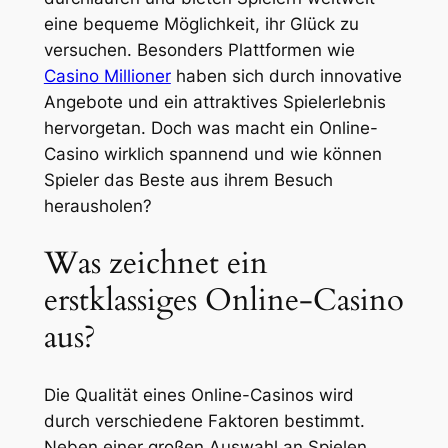
eine bequeme Möglichkeit, ihr Glück zu
versuchen. Besonders Plattformen wie
Casino Millioner
haben sich durch innovative
Angebote und ein attraktives Spielerlebnis
hervorgetan. Doch was macht ein Online-
Casino wirklich spannend und wie können
Spieler das Beste aus ihrem Besuch
herausholen?
Was zeichnet ein
erstklassiges Online-Casino
aus?
Die Qualität eines Online-Casinos wird
durch verschiedene Faktoren bestimmt.
Neben einer großen Auswahl an Spielen