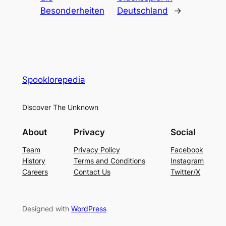
Besonderheiten
Deutschland
→
Spooklorepedia
Discover The Unknown
About
Privacy
Social
Team
Privacy Policy
Facebook
History
Terms and Conditions
Instagram
Careers
Contact Us
Twitter/X
Designed with
WordPress