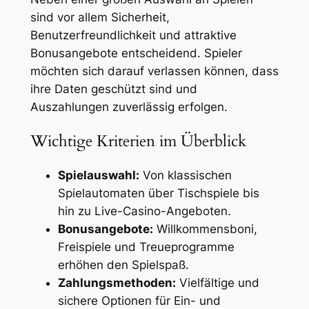
sind vor allem Sicherheit,
Benutzerfreundlichkeit und attraktive
Bonusangebote entscheidend. Spieler
möchten sich darauf verlassen können, dass
ihre Daten geschützt sind und
Auszahlungen zuverlässig erfolgen.
Wichtige Kriterien im Überblick
Spielauswahl:
Von klassischen
Spielautomaten über Tischspiele bis
hin zu Live-Casino-Angeboten.
Bonusangebote:
Willkommensboni,
Freispiele und Treueprogramme
erhöhen den Spielspaß.
Zahlungsmethoden:
Vielfältige und
sichere Optionen für Ein- und