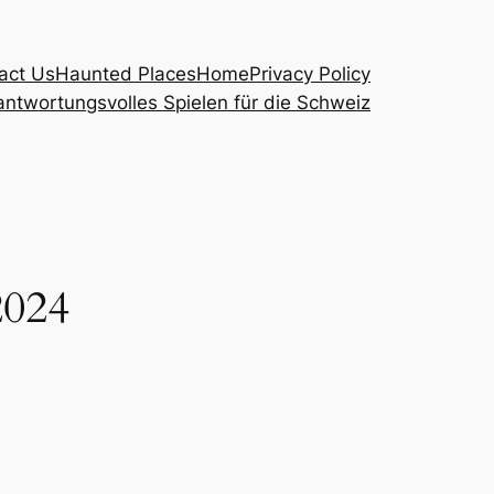
act Us
Haunted Places
Home
Privacy Policy
ntwortungsvolles Spielen für die Schweiz
2024