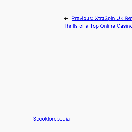
←
Previous:
XtraSpin UK Rev
Thrills of a Top Online Casin
Spooklorepedia