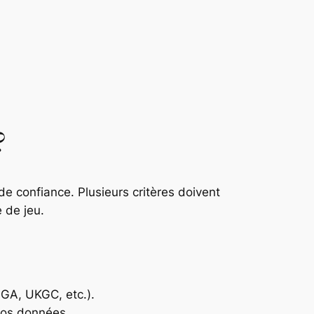
?
 de confiance. Plusieurs critères doivent
 de jeu.
MGA, UKGC, etc.).
vos données.