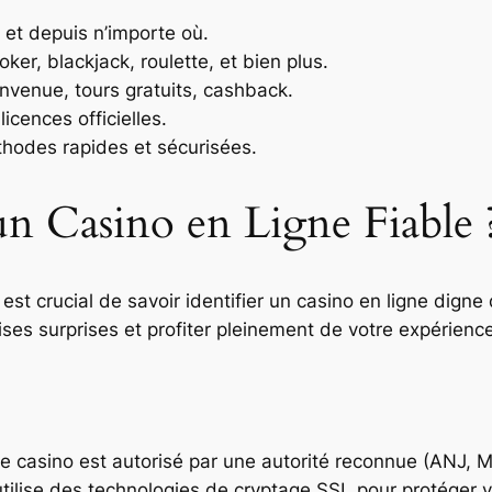
et depuis n’importe où.
er, blackjack, roulette, et bien plus.
nvenue, tours gratuits, cashback.
icences officielles.
hodes rapides et sécurisées.
 Casino en Ligne Fiable 
l est crucial de savoir identifier un casino en ligne digne
ses surprises et profiter pleinement de votre expérience
le casino est autorisé par une autorité reconnue (ANJ, 
tilise des technologies de cryptage SSL pour protéger 