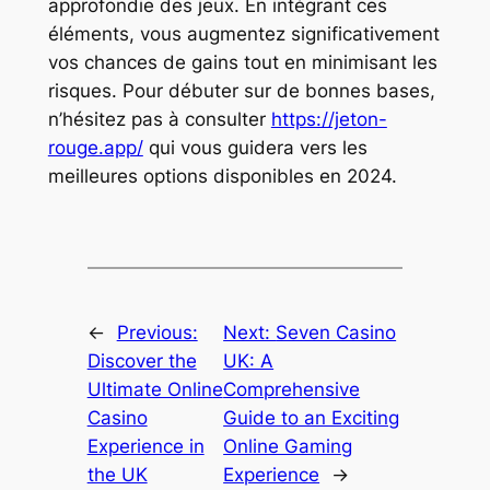
approfondie des jeux. En intégrant ces
éléments, vous augmentez significativement
vos chances de gains tout en minimisant les
risques. Pour débuter sur de bonnes bases,
n’hésitez pas à consulter
https://jeton-
rouge.app/
qui vous guidera vers les
meilleures options disponibles en 2024.
←
Previous:
Next:
Seven Casino
Discover the
UK: A
Ultimate Online
Comprehensive
Casino
Guide to an Exciting
Experience in
Online Gaming
the UK
Experience
→