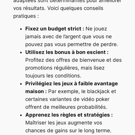
adaptées sont déterminantes pour améliorer
vos résultats. Voici quelques conseils
pratiques :
Fixez un budget strict :
Ne jouez
jamais avec de l’argent que vous ne
pouvez pas vous permettre de perdre.
Utilisez les bonus à bon escient :
Profitez des offres de bienvenue et des
promotions régulières, mais lisez
toujours les conditions.
Privilégiez les jeux à faible avantage
maison :
Par exemple, le blackjack et
certaines variantes de vidéo poker
offrent de meilleures probabilités.
Apprenez les règles et stratégies :
Maîtriser les jeux augmente vos
chances de gains sur le long terme.