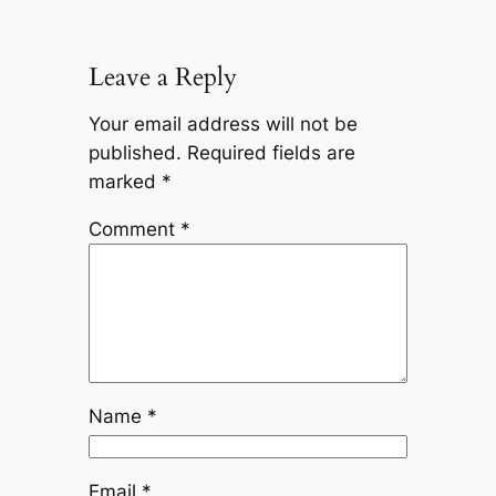
Leave a Reply
Your email address will not be
published.
Required fields are
marked
*
Comment
*
Name
*
Email
*