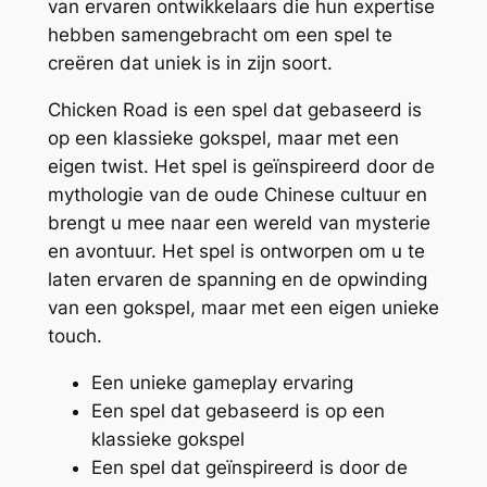
van ervaren ontwikkelaars die hun expertise
hebben samengebracht om een spel te
creëren dat uniek is in zijn soort.
Chicken Road is een spel dat gebaseerd is
op een klassieke gokspel, maar met een
eigen twist. Het spel is geïnspireerd door de
mythologie van de oude Chinese cultuur en
brengt u mee naar een wereld van mysterie
en avontuur. Het spel is ontworpen om u te
laten ervaren de spanning en de opwinding
van een gokspel, maar met een eigen unieke
touch.
Een unieke gameplay ervaring
Een spel dat gebaseerd is op een
klassieke gokspel
Een spel dat geïnspireerd is door de