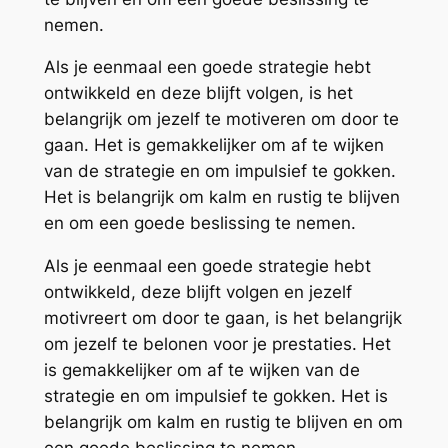
nemen.
Als je eenmaal een goede strategie hebt
ontwikkeld en deze blijft volgen, is het
belangrijk om jezelf te motiveren om door te
gaan. Het is gemakkelijker om af te wijken
van de strategie en om impulsief te gokken.
Het is belangrijk om kalm en rustig te blijven
en om een goede beslissing te nemen.
Als je eenmaal een goede strategie hebt
ontwikkeld, deze blijft volgen en jezelf
motivreert om door te gaan, is het belangrijk
om jezelf te belonen voor je prestaties. Het
is gemakkelijker om af te wijken van de
strategie en om impulsief te gokken. Het is
belangrijk om kalm en rustig te blijven en om