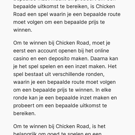
bepaalde uitkomst te bereiken, is Chicken
Road een spel waarin je een bepaalde route
moet volgen om een bepaalde prijs te
winnen.
Om te winnen bij Chicken Road, moet je
eerst een account openen bij het online
casino en een deposito maken. Daarna kan
je het spel spelen en een inzet maken. Het
spel bestaat uit verschillende ronden,
waarin je een bepaalde route moet volgen
om een bepaalde prijs te winnen. In elke
ronde kan je een bepaalde inzet maken en
probeert om een bepaalde uitkomst te
bereiken.
Om te winnen bij Chicken Road, is het
belangrijk om goed te spelen en een