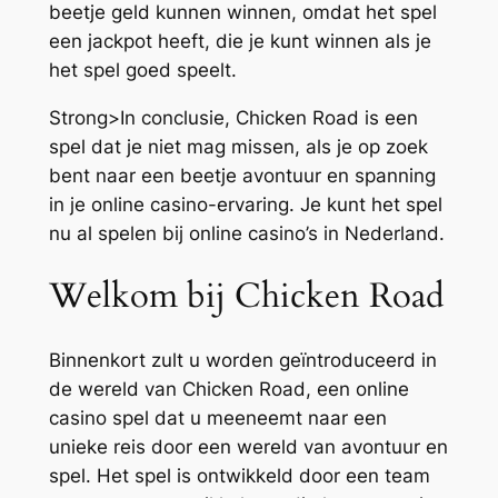
beetje geld kunnen winnen, omdat het spel
een jackpot heeft, die je kunt winnen als je
het spel goed speelt.
Strong>In conclusie, Chicken Road is een
spel dat je niet mag missen, als je op zoek
bent naar een beetje avontuur en spanning
in je online casino-ervaring. Je kunt het spel
nu al spelen bij online casino’s in Nederland.
Welkom bij Chicken Road
Binnenkort zult u worden geïntroduceerd in
de wereld van Chicken Road, een online
casino spel dat u meeneemt naar een
unieke reis door een wereld van avontuur en
spel. Het spel is ontwikkeld door een team