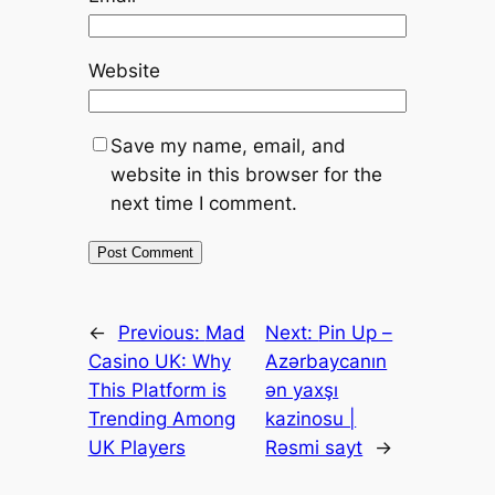
Website
Save my name, email, and
website in this browser for the
next time I comment.
←
Previous:
Mad
Next:
Pin Up –
Casino UK: Why
Azərbaycanın
This Platform is
ən yaxşı
Trending Among
kazinosu |
UK Players
Rəsmi sayt
→