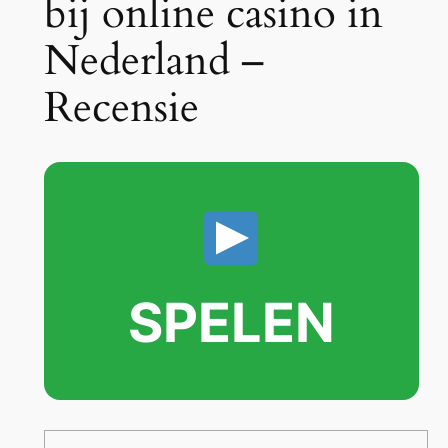
bij online casino in
Nederland –
Recensie
SPELEN