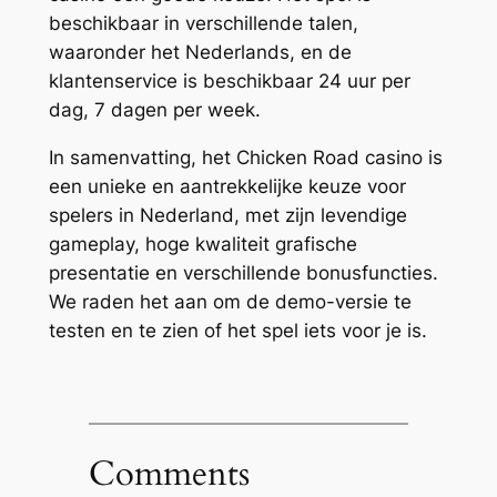
beschikbaar in verschillende talen,
waaronder het Nederlands, en de
klantenservice is beschikbaar 24 uur per
dag, 7 dagen per week.
In samenvatting, het Chicken Road casino is
een unieke en aantrekkelijke keuze voor
spelers in Nederland, met zijn levendige
gameplay, hoge kwaliteit grafische
presentatie en verschillende bonusfuncties.
We raden het aan om de demo-versie te
testen en te zien of het spel iets voor je is.
Comments