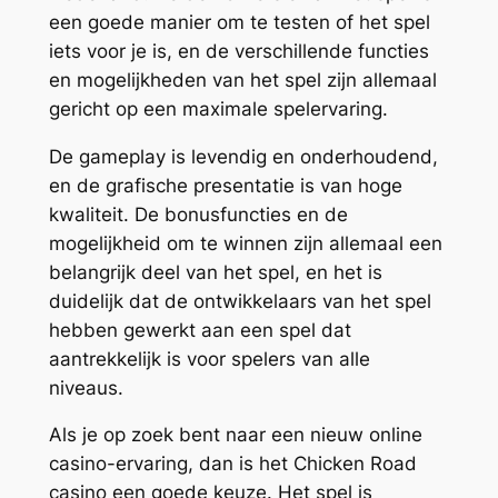
een goede manier om te testen of het spel
iets voor je is, en de verschillende functies
en mogelijkheden van het spel zijn allemaal
gericht op een maximale spelervaring.
De gameplay is levendig en onderhoudend,
en de grafische presentatie is van hoge
kwaliteit. De bonusfuncties en de
mogelijkheid om te winnen zijn allemaal een
belangrijk deel van het spel, en het is
duidelijk dat de ontwikkelaars van het spel
hebben gewerkt aan een spel dat
aantrekkelijk is voor spelers van alle
niveaus.
Als je op zoek bent naar een nieuw online
casino-ervaring, dan is het Chicken Road
casino een goede keuze. Het spel is