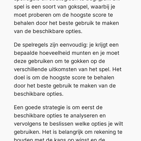
spel is een soort van gokspel, waarbij je
moet proberen om de hoogste score te
behalen door het beste gebruik te maken
van de beschikbare opties.
De spelregels zijn eenvoudig: je krijgt een
bepaalde hoeveelheid munten en je moet
deze gebruiken om te gokken op de
verschillende uitkomsten van het spel. Het
doel is om de hoogste score te behalen
door het beste gebruik te maken van de
beschikbare opties.
Een goede strategie is om eerst de
beschikbare opties te analyseren en
vervolgens te beslissen welke opties je wilt
gebruiken. Het is belangrijk om rekening te
houden met de kans op winst en de