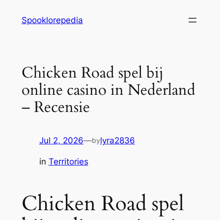
Skip
Spooklorepedia
to
content
Chicken Road spel bij
online casino in Nederland
– Recensie
Jul 2, 2026
—
lyra2836
by
in
Territories
Chicken Road spel