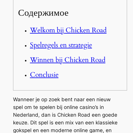
Содержимое
Welkom bij Chicken Road
Spelregels en strategie
Winnen bij Chicken Road
Conclusie
Wanneer je op zoek bent naar een nieuw
spel om te spelen bij online casino’s in
Nederland, dan is Chicken Road een goede
keuze. Dit spel is een mix van een klassieke
gokspel en een moderne online game, en