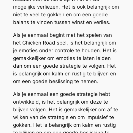
mogelijke verliezen. Het is ook belangrijk om
niet te veel te gokken en om een goede
balans te vinden tussen winst en verlies.
Als je eenmaal begint met het spelen van
het Chicken Road spel, is het belangrijk om
je emoties onder controle te houden. Het is
gemakkelijker om emoties te laten leiden
dan om een goede strategie te volgen. Het
is belangrijk om kalm en rustig te blijven en
om een goede beslissing te nemen.
Als je eenmaal een goede strategie hebt
ontwikkeld, is het belangrijk om deze te
blijven volgen. Het is gemakkelijker om af te
wijken van de strategie en om impulsief te
gokken. Het is belangrijk om kalm en rustig
te blijven en om een goede beslissing te