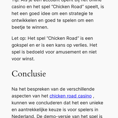
casino en het spel “Chicken Road” speelt, is
het een goed idee om een strategie te
ontwikkelen en goed te spelen om een
beetje te winnen.
Let op: Het spel “Chicken Road” is een
gokspel en er is een kans op verlies. Het
spel is bedoeld voor amusement en niet
voor winst.
Conclusie
Na het bespreken van de verschillende
aspecten van het
chicken road casino
,
kunnen we concluderen dat het een unieke
en aantrekkelijke keuze is voor spelers in
Nederland. De demo-versie van het spel is