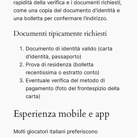
rapidità della verifica e i documenti richiesti,
come una copia del documento d’identità e
una bolletta per confermare l’indirizzo.
Documenti tipicamente richiesti
Documento di identità valido (carta
d’identità, passaporto)
Prova di residenza (bolletta
recentissima o estratto conto)
Eventuale verifica del metodo di
pagamento (foto del frontespizio della
carta)
Esperienza mobile e app
Molti giocatori italiani preferiscono