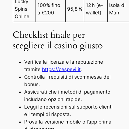
Lucky
100% fino
12 h (e-
Isola di
Spins
95,8 %
a €200
wallet)
Man
Online
Checklist finale per
scegliere il casino giusto
Verifica la licenza e la reputazione
tramite
https://cespevi.it
.
Controlla i requisiti di scommessa dei
bonus.
Assicurati che i metodi di pagamento
includano opzioni rapide.
Leggi le recensioni sul supporto clienti
e i tempi di risposta.
Prova la versione mobile o l’app prima