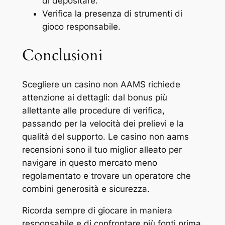
di depositare.
Verifica la presenza di strumenti di
gioco responsabile.
Conclusioni
Scegliere un casino non AAMS richiede
attenzione ai dettagli: dal bonus più
allettante alle procedure di verifica,
passando per la velocità dei prelievi e la
qualità del supporto. Le
casino non aams
recensioni
sono il tuo miglior alleato per
navigare in questo mercato meno
regolamentato e trovare un operatore che
combini generosità e sicurezza.
Ricorda sempre di giocare in maniera
responsabile e di confrontare più fonti prima