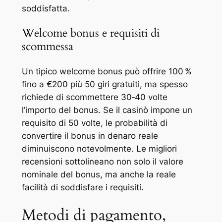
soddisfatta.
Welcome bonus e requisiti di
scommessa
Un tipico welcome bonus può offrire 100 %
fino a €200 più 50 giri gratuiti, ma spesso
richiede di scommettere 30‑40 volte
l’importo del bonus. Se il casinò impone un
requisito di 50 volte, le probabilità di
convertire il bonus in denaro reale
diminuiscono notevolmente. Le migliori
recensioni sottolineano non solo il valore
nominale del bonus, ma anche la reale
facilità di soddisfare i requisiti.
Metodi di pagamento,