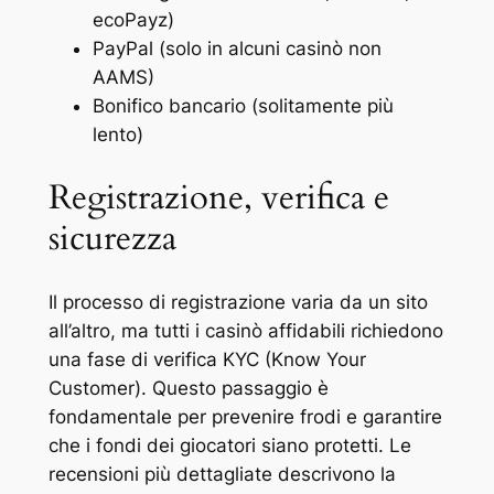
ecoPayz)
PayPal (solo in alcuni casinò non
AAMS)
Bonifico bancario (solitamente più
lento)
Registrazione, verifica e
sicurezza
Il processo di registrazione varia da un sito
all’altro, ma tutti i casinò affidabili richiedono
una fase di verifica KYC (Know Your
Customer). Questo passaggio è
fondamentale per prevenire frodi e garantire
che i fondi dei giocatori siano protetti. Le
recensioni più dettagliate descrivono la