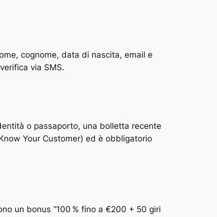
e nome, cognome, data di nascita, email e
verifica via SMS.
dentità o passaporto, una bolletta recente
 (Know Your Customer) ed è obbligatorio
rono un bonus “100 % fino a €200 + 50 giri