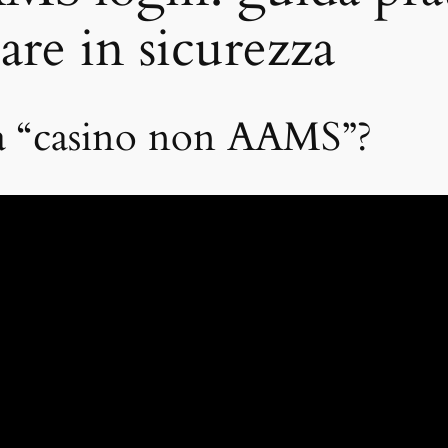
are in sicurezza
ica “casino non AAMS”?