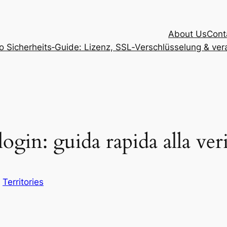
About Us
Cont
Sicherheits‑Guide: Lizenz, SSL‑Verschlüsselung & vera
n: guida rapida alla verif
n
Territories