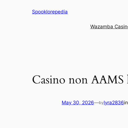
Skip
Spooklorepedia
to
content
Wazamba Casino 
Casino non AAMS logi
May 30, 2026
—
lyra2836
i
by