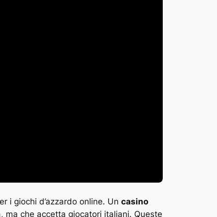
per i giochi d’azzardo online. Un
casino
 ma che accetta giocatori italiani. Queste