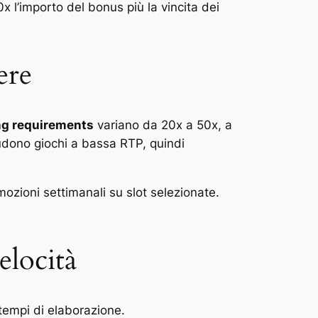
 l’importo del bonus più la vincita dei
ere
g requirements
variano da 20x a 50x, a
ludono giochi a bassa RTP, quindi
ozioni settimanali su slot selezionate.
elocità
tempi di elaborazione.