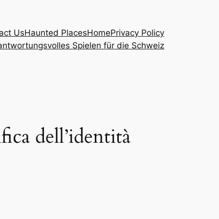
act Us
Haunted Places
Home
Privacy Policy
ntwortungsvolles Spielen für die Schweiz
ica dell’identità