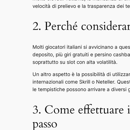
velocità di prelievo e la trasparenza dei te
2. Perché consider
Molti giocatori italiani si avvicinano a quest
deposito, più giri gratuiti e persino cashb
soprattutto su slot con alta volatilità.
Un altro aspetto è la possibilità di utili
internazionali come Skrill o Neteller. Qu
le tempistiche possono arrivare a diversi g
3. Come effettuare 
passo