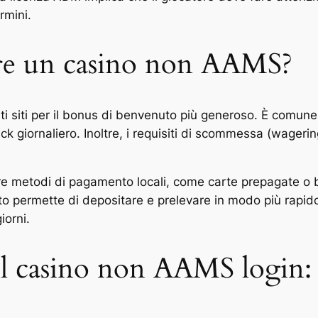
rmini.
are un casino non AAMS?
i siti per il
bonus di benvenuto
più generoso. È comune t
ack giornaliero. Inoltre, i requisiti di scommessa (wagerin
zzare metodi di pagamento locali, come carte prepagate o 
esto permette di depositare e prelevare in modo più rapi
iorni.
il casino non AAMS login: 