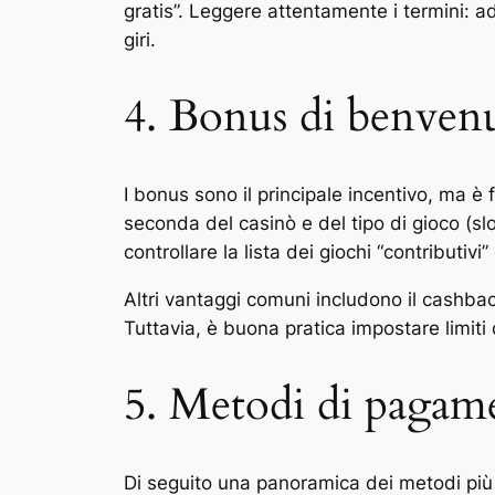
gratis”. Leggere attentamente i termini: a
giri.
4. Bonus di benvenu
I bonus sono il principale incentivo, ma 
seconda del casinò e del tipo di gioco (sl
controllare la lista dei giochi “contributivi
Altri vantaggi comuni includono il
cashba
Tuttavia, è buona pratica impostare limiti
5. Metodi di pagame
Di seguito una panoramica dei metodi più 