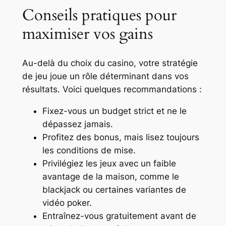
Conseils pratiques pour
maximiser vos gains
Au-delà du choix du casino, votre stratégie
de jeu joue un rôle déterminant dans vos
résultats. Voici quelques recommandations :
Fixez-vous un budget strict et ne le
dépassez jamais.
Profitez des bonus, mais lisez toujours
les conditions de mise.
Privilégiez les jeux avec un faible
avantage de la maison, comme le
blackjack ou certaines variantes de
vidéo poker.
Entraînez-vous gratuitement avant de