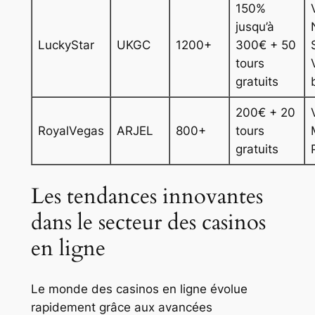
150%
jusqu’à
LuckyStar
UKGC
1200+
300€ + 50
S
tours
gratuits
200€ + 20
RoyalVegas
ARJEL
800+
tours
gratuits
Les tendances innovantes
dans le secteur des casinos
en ligne
Le monde des casinos en ligne évolue
rapidement grâce aux avancées