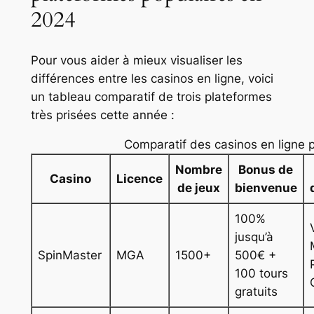
2024
Pour vous aider à mieux visualiser les
différences entre les casinos en ligne, voici
un tableau comparatif de trois plateformes
très prisées cette année :
Comparatif des casinos en ligne 
Nombre
Bonus de
Casino
Licence
de jeux
bienvenue
100%
jusqu’à
SpinMaster
MGA
1500+
500€ +
100 tours
gratuits