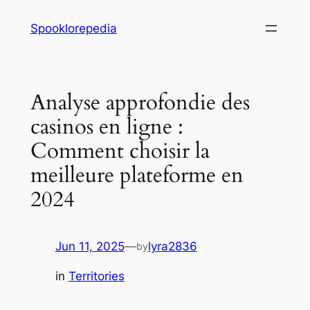
Skip
Spooklorepedia
to
content
Analyse approfondie des
casinos en ligne :
Comment choisir la
meilleure plateforme en
2024
Jun 11, 2025
—
lyra2836
by
in
Territories